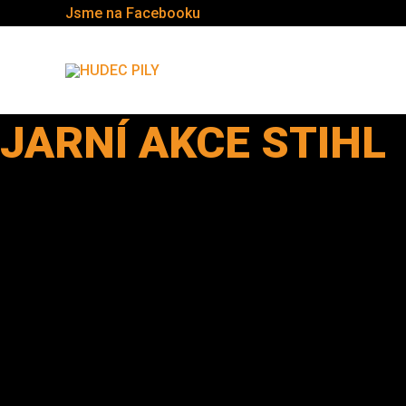
Jsme na Facebooku
JARNÍ AKCE STIHL
16.3. - 16.6.2026
VÍTÁME VÁS
STIHL
HUDEC - SOBOTKA