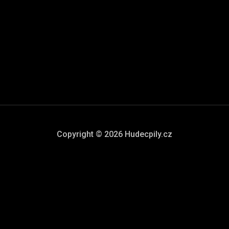
techniky a ručního nářadí značek STIHL, VIKING A FISKARS.
P
ímáme platební karty a umožňujeme splátkový prodej.
PRO VÁŠ STROJ
Copyright © 2026 Hudecpily.cz