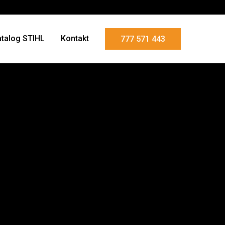
atalog STIHL
Kontakt
777 571 443