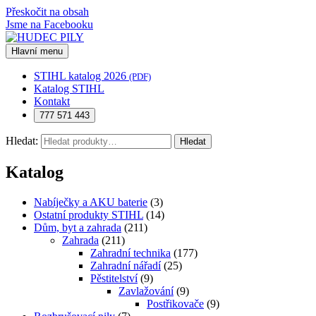
Přeskočit na obsah
Jsme na Facebooku
Hlavní menu
STIHL katalog 2026
(PDF)
Katalog STIHL
Kontakt
777 571 443
Hledat:
Hledat
Katalog
Nabíječky a AKU baterie
(3)
Ostatní produkty STIHL
(14)
Dům, byt a zahrada
(211)
Zahrada
(211)
Zahradní technika
(177)
Zahradní nářadí
(25)
Pěstitelství
(9)
Zavlažování
(9)
Postřikovače
(9)