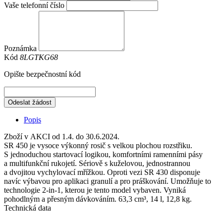
Vaše telefonní číslo
Poznámka
Kód
8LGTKG68
Opište bezpečnostní kód
Odeslat žádost
Popis
Zboží v AKCI od 1.4. do 30.6.2024.
SR 450 je vysoce výkonný rosič s velkou plochou rozstřiku.
S jednoduchou startovací logikou, komfortními ramenními pásy
a multifunkční rukojetí. Sériově s kuželovou, jednostrannou
a dvojitou vychylovací mřížkou. Oproti vezi SR 430 disponuje
navíc výbavou pro aplikaci granulí a pro práškování. Umožňuje to
technologie 2-in-1, kterou je tento model vybaven. Vyniká
pohodlným a přesným dávkováním. 63,3 cm³, 14 l, 12,8 kg.
Technická data