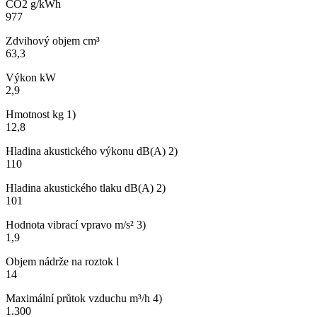
CO2 g/kWh
977
Zdvihový objem cm³
63,3
Výkon kW
2,9
Hmotnost kg 1)
12,8
Hladina akustického výkonu dB(A) 2)
110
Hladina akustického tlaku dB(A) 2)
101
Hodnota vibrací vpravo m/s² 3)
1,9
Objem nádrže na roztok l
14
Maximální průtok vzduchu m³/h 4)
1.300