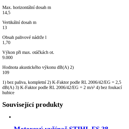
Max. horizontální dosah m
14,5
Vertikální dosah m
13
Obsah palivové nádrže l
1,70
Výkon při max. otáčkách ot.
9.000
Hodnota akustického výkonu dB(A) 2)
109
1) bez paliva, kompletní 2) K-Faktor podle RL 2006/42/EG = 2,5
dB(A) 3) K-Faktor podle RL 2006/42/EG = 2 m/s² 4) bez foukací
hubice
Související produkty