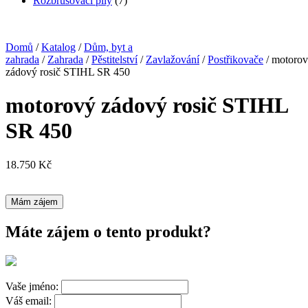
Rozbrušovací pily
(7)
Domů
/
Katalog
/
Dům, byt a
zahrada
/
Zahrada
/
Pěstitelství
/
Zavlažování
/
Postřikovače
/ motoro
zádový rosič STIHL SR 450
motorový zádový rosič STIHL
SR 450
18.750
Kč
Mám zájem
Máte zájem o tento produkt?
Vaše jméno:
Váš email: