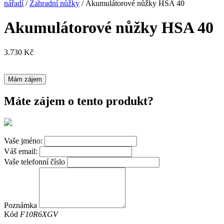
nářadí
/
Zahradní nůžky
/ Akumulátorové nůžky HSA 40
Akumulátorové nůžky HSA 40
3.730
Kč
Mám zájem
Máte zájem o tento produkt?
Vaše jméno:
Váš email:
Vaše telefonní číslo
Poznámka
Kód
F10R6XGV