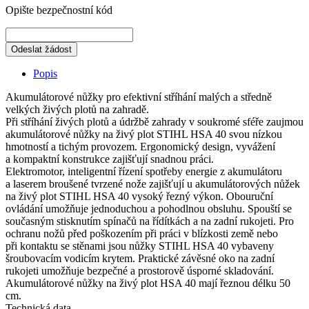
Opište bezpečnostní kód
Odeslat žádost
Popis
Akumulátorové nůžky pro efektivní stříhání malých a středně
velkých živých plotů na zahradě.
Při stříhání živých plotů a údržbě zahrady v soukromé sféře zaujmou
akumulátorové nůžky na živý plot STIHL HSA 40 svou nízkou
hmotností a tichým provozem. Ergonomický design, vyvážení
a kompaktní konstrukce zajišťují snadnou práci.
Elektromotor, inteligentní řízení spotřeby energie z akumulátoru
a laserem broušené tvrzené nože zajišťují u akumulátorových nůžek
na živý plot STIHL HSA 40 vysoký řezný výkon. Obouruční
ovládání umožňuje jednoduchou a pohodlnou obsluhu. Spouští se
současným stisknutím spínačů na řídítkách a na zadní rukojeti. Pro
ochranu nožů před poškozením při práci v blízkosti země nebo
při kontaktu se stěnami jsou nůžky STIHL HSA 40 vybaveny
šroubovacím vodicím krytem. Praktické závěsné oko na zadní
rukojeti umožňuje bezpečné a prostorově úsporné skladování.
Akumulátorové nůžky na živý plot HSA 40 mají řeznou délku 50
cm.
Technická data