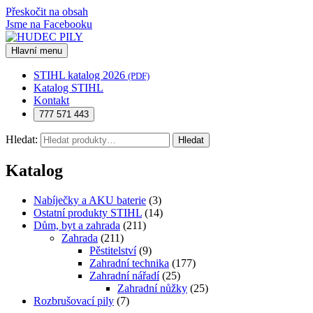
Přeskočit na obsah
Jsme na Facebooku
Hlavní menu
STIHL katalog 2026
(PDF)
Katalog STIHL
Kontakt
777 571 443
Hledat:
Hledat
Katalog
Nabíječky a AKU baterie
(3)
Ostatní produkty STIHL
(14)
Dům, byt a zahrada
(211)
Zahrada
(211)
Pěstitelství
(9)
Zahradní technika
(177)
Zahradní nářadí
(25)
Zahradní nůžky
(25)
Rozbrušovací pily
(7)