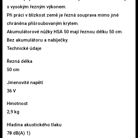
s vysokým řezným výkonem.
Při práci v blízkost země je řezná souprava mimo jiné
chráněna přišroubovaným krytem.
Akumulátorové nůžky HSA 50 mají řeznou délku 50 cm.
Bez akumulátoru a nabíječky.
Technické údaje
Řezná délka
50 cm
Jmenovité napětí
36 V
Hmotnost
2,9 kg
Hladina akustického tlaku
78 dB(A) 1)