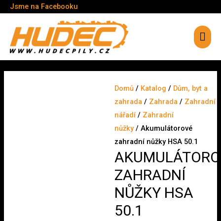
Jsme na Facebooku
Hlav
men
Domů
/
Katalog
/
Dům, byt a
zahrada
/
Zahrada
/
Zahradní
nářadí
/
Zahradní
nůžky
/ Akumulátorové
zahradní nůžky HSA 50.1
AKUMULÁTORO
ZAHRADNÍ
NŮŽKY HSA
50.1