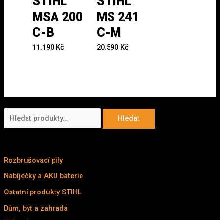
STIHL
STIHL
MSA 200
MS 241
C-B
C-M
11.190
Kč
20.590
Kč
H
Hledat
l
KATALOG
e
d
Rozbrušovací pily
(7)
a
Nabíječky a AKU baterie
(3)
t
Ostatní produkty STIHL
(14)
:
Dům, byt a zahrada
(211)