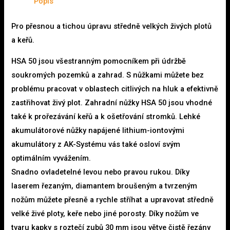
Popis
Pro přesnou a tichou úpravu středně velkých živých plotů
a keřů.
HSA 50 jsou všestranným pomocníkem při údržbě
soukromých pozemků a zahrad. S nůžkami můžete bez
problému pracovat v oblastech citlivých na hluk a efektivně
zastřihovat živý plot. Zahradní nůžky HSA 50 jsou vhodné
také k prořezávání keřů a k ošetřování stromků. Lehké
akumulátorové nůžky napájené lithium-iontovými
akumulátory z AK-Systému vás také osloví svým
optimálním vyvážením.
Snadno ovladetelné levou nebo pravou rukou. Díky
laserem řezaným, diamantem broušeným a tvrzeným
nožům můžete přesně a rychle stříhat a upravovat středně
velké živé ploty, keře nebo jiné porosty. Díky nožům ve
tvaru kapky s roztečí zubů 30 mm jsou větve čistě řezány