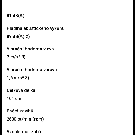
81 dB(A)
Hladina akustického výkonu
89 dB(A) 2)
Vibrační hodnota vlevo
2 m/s² 3)
Vibrační hodnota vpravo
1,6 m/s² 3)
Celková délka
101 cm
Počet zdvihů
2800 ot/min (rpm)
Vzdálenost zubů