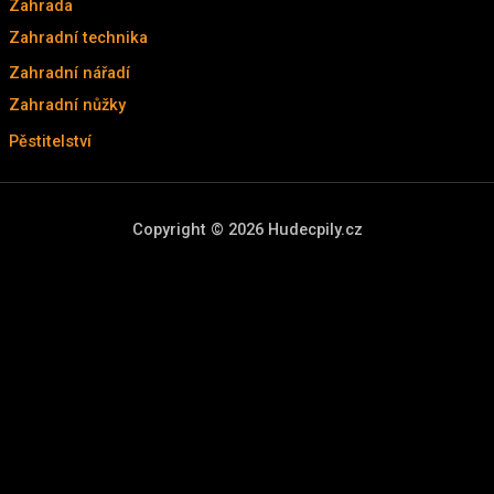
Zahrada
(211)
Zahradní technika
(177)
Zahradní nářadí
(25)
Zahradní nůžky
(25)
Pěstitelství
(9)
Copyright © 2026 Hudecpily.cz
Scroll
to
Top