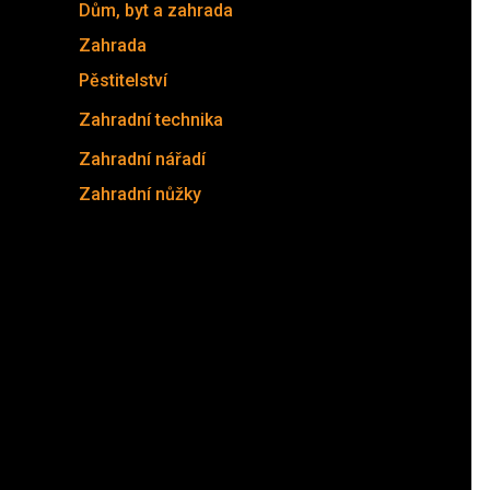
Dům, byt a zahrada
(211)
Zahrada
(211)
Pěstitelství
(9)
Zahradní technika
(177)
Zahradní nářadí
(25)
Zahradní nůžky
(25)