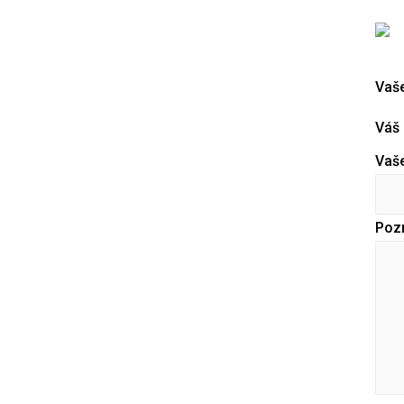
Vaš
Váš 
Vaše
Poz