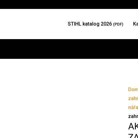
STIHL katalog 2026
K
(PDF)
Do
zah
nářa
zahr
A
Z