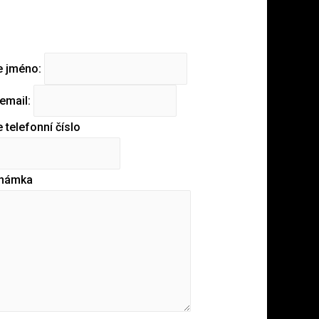
e jméno:
email:
 telefonní číslo
námka