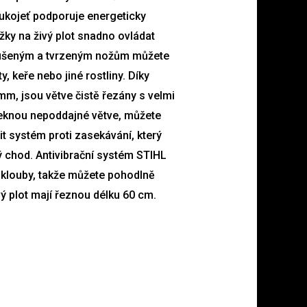
ukojeť podporuje energeticky
ky na živý plot snadno ovládat
roušeným a tvrzeným nožům můžete
y, keře nebo jiné rostliny. Díky
mm, jsou větve čistě řezány s velmi
knou nepoddajné větve, můžete
t systém proti zasekávání, který
chod. Antivibrační systém STIHL
 a klouby, takže můžete pohodlně
ý plot mají řeznou délku 60 cm.