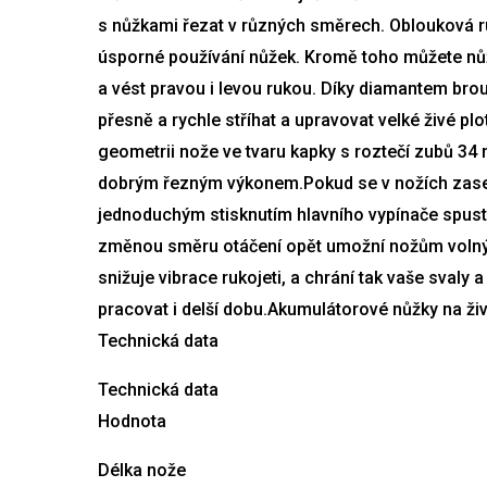
s nůžkami řezat v různých směrech. Oblouková r
úsporné používání nůžek. Kromě toho můžete nůž
a vést pravou i levou rukou. Díky diamantem b
přesně a rychle stříhat a upravovat velké živé plot
geometrii nože ve tvaru kapky s roztečí zubů 34 
dobrým řezným výkonem.Pokud se v nožích zase
jednoduchým stisknutím hlavního vypínače spusti
změnou směru otáčení opět umožní nožům volný 
snižuje vibrace rukojeti, a chrání tak vaše svaly
pracovat i delší dobu.Akumulátorové nůžky na živ
Technická data
Technická data
Hodnota
Délka nože