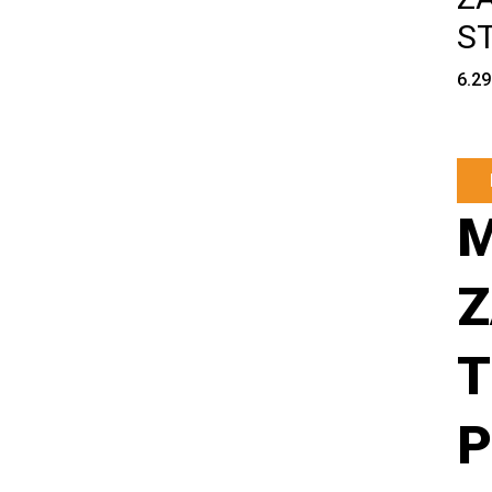
ST
6.2
Z
T
P