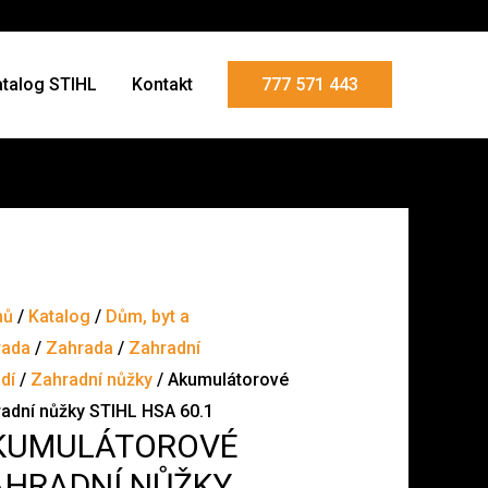
atalog STIHL
Kontakt
777 571 443
mů
/
Katalog
/
Dům, byt a
rada
/
Zahrada
/
Zahradní
dí
/
Zahradní nůžky
/ Akumulátorové
adní nůžky STIHL HSA 60.1
KUMULÁTOROVÉ
AHRADNÍ NŮŽKY