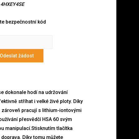
d
4HXEY4SE
te bezpečnostní kód
Odeslat žádost
se dokonale hodí na udržování
vně stříhat i velké živé ploty. Díky
zároveň pracují s lithium-iontovými
oužívání přesvědčí HSA 60 svým
 manipulací.Stisknutím tlačítka
 a doprava. Díky tomu můžete