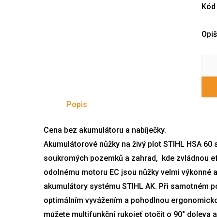
Kó
Opiš
Popis
Cena bez akumulátoru a nabíječky.
Akumulátorové nůžky na živý plot STIHL HSA 60 
soukromých pozemků a zahrad, kde zvládnou efekti
odolnému motoru EC jsou nůžky velmi výkonné a 
akumulátory systému STIHL AK. Při samotném p
optimálním vyvážením a pohodlnou ergonomickou
můžete multifunkční rukojeť otočit o 90° doleva