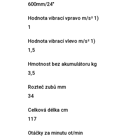
600mm/24″
Hodnota vibrací vpravo m/s² 1)
1
Hodnota vibrací vlevo m/s² 1)
1,5
Hmotnost bez akumulátoru kg
3,5
Rozteč zubů mm
34
Celková délka cm
117
Otáčky za minutu ot/min