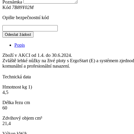
Poznámka
Kód
7B89Y02M
Opište bezpečnostní kód
Odeslat žádost
Popis
Zboží v AKCI od 1.4. do 30.6.2024.
Zvláště lehké nůžky na živé ploty s ErgoStart (E) a systémem zjed
komunální a profesionální nasazení.
Technická data
Hmotnost kg 1)
4,5
Délka řezu cm
60
Zdvihový objem cm³
21,4
Výkon kW/k