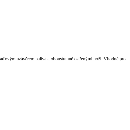
ářaďovým uzávěrem paliva a oboustranně ostřenými noži. Vhodné pro