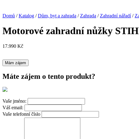
Domů
/
Katalog
/
Dům, byt a zahrada
/
Zahrada
/
Zahradní nářadí
/
Z
Motorové zahradní nůžky STI
17.990
Kč
Mám zájem
Máte zájem o tento produkt?
Vaše jméno:
Váš email:
Vaše telefonní číslo