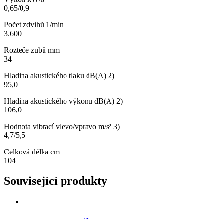
0,65/0,9
Počet zdvihů 1/min
3.600
Rozteče zubů mm
34
Hladina akustického tlaku dB(A) 2)
95,0
Hladina akustického výkonu dB(A) 2)
106,0
Hodnota vibrací vlevo/vpravo m/s² 3)
4,7/5,5
Celková délka cm
104
Související produkty