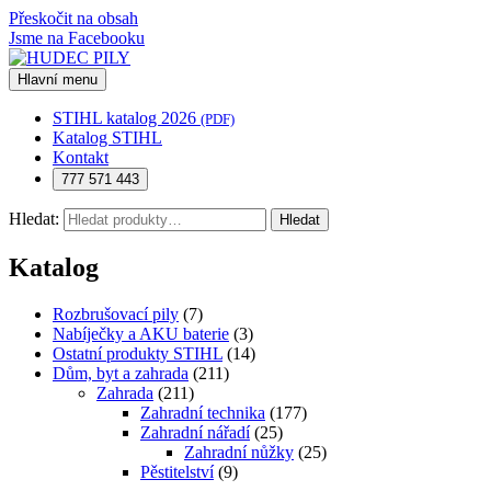
Přeskočit na obsah
Jsme na Facebooku
Hlavní menu
STIHL katalog 2026
(PDF)
Katalog STIHL
Kontakt
777 571 443
Hledat:
Hledat
Katalog
Rozbrušovací pily
(7)
Nabíječky a AKU baterie
(3)
Ostatní produkty STIHL
(14)
Dům, byt a zahrada
(211)
Zahrada
(211)
Zahradní technika
(177)
Zahradní nářadí
(25)
Zahradní nůžky
(25)
Pěstitelství
(9)