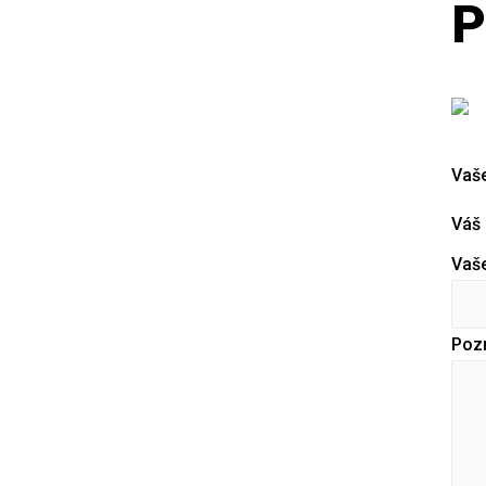
P
Vaš
Váš 
Vaše
Poz