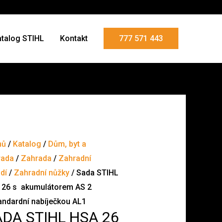
atalog STIHL
Kontakt
777 571 443
mů
/
Katalog
/
Dům, byt a
rada
/
Zahrada
/
Zahradní
dí
/
Zahradní nůžky
/ Sada STIHL
 26 s akumulátorem AS 2
andardní nabíječkou AL1
DA STIHL HSA 26