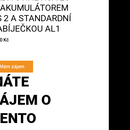
 AKUMULÁTOREM
S 2 A STANDARDNÍ
ABÍJEČKOU AL1
60
Kč
Mám zájem
MÁTE
ÁJEM O
ENTO