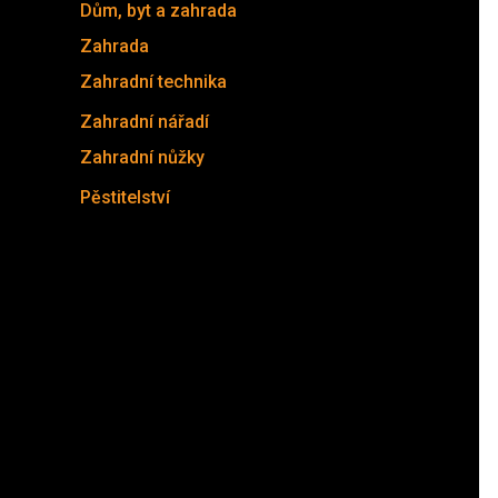
Dům, byt a zahrada
(211)
Zahrada
(211)
Zahradní technika
(177)
Zahradní nářadí
(25)
Zahradní nůžky
(25)
Pěstitelství
(9)