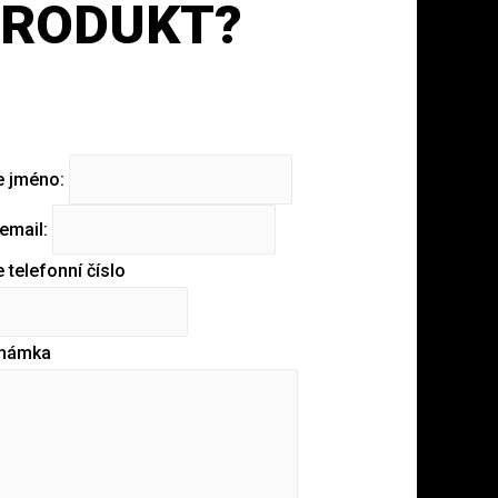
RODUKT?
e jméno:
email:
 telefonní číslo
námka