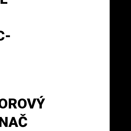
C-
OROVÝ
ÍNAČ