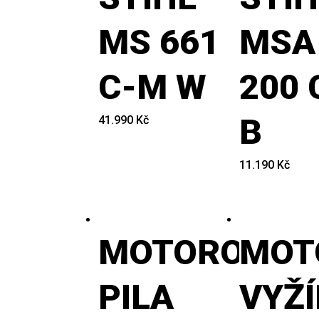
MS 661
MSA
C-M W
200 
B
41.990
Kč
11.190
Kč
MOTOROVÁ
MOT
PILA
VYŽ