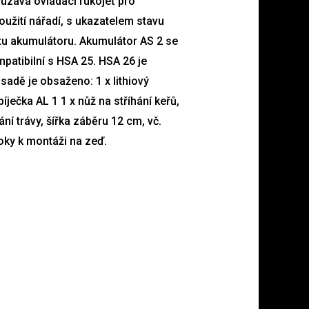
ouzavá ovládací rukojeť pro
užití nářadí, s ukazatelem stavu
citu akumulátoru. Akumulátor AS 2 se
atibilní s HSA 25. HSA 26 je
sadě je obsaženo: 1 x lithiový
íječka AL 1 1 x nůž na stříhání keřů,
ání trávy, šířka záběru 12 cm, vč.
oky k montáži na zeď.