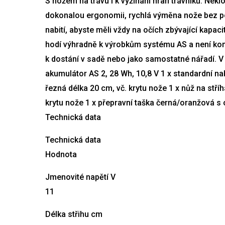
S nožem na trávu i k vyžínání hran trávníků. Nekl
dokonalou ergonomii, rychlá výměna nože bez po
nabití, abyste měli vždy na očích zbývající kapa
hodí výhradně k výrobkům systému AS a není komp
k dostání v sadě nebo jako samostatné nářadí. V 
akumulátor AS 2, 28 Wh, 10,8 V 1 x standardní nab
řezná délka 20 cm, vč. krytu nože 1 x nůž na stříh
krytu nože 1 x přepravní taška černá/oranžová s 
Technická data
Technická data
Hodnota
Jmenovité napětí V
11
Délka střihu cm