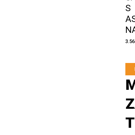
S
A
N
3.5
Z
T