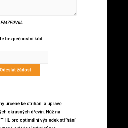
d
FM7F0V6L
te bezpečnostní kód
Odeslat žádost
y určené ke stříhání a úpravě
tých okrasných dřevin. Nůž na
TIHL pro optimální výsledek stříhání.