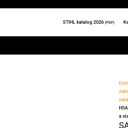
STIHL katalog 2026
K
(PDF)
Do
zah
nářa
HSA
a st
SA