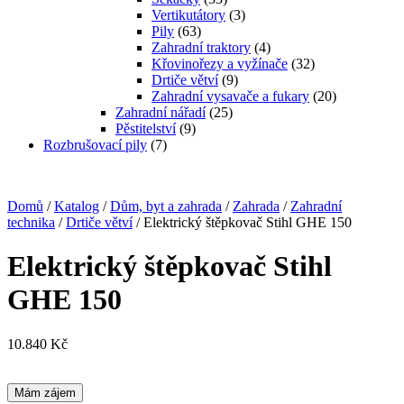
Vertikutátory
(3)
Pily
(63)
Zahradní traktory
(4)
Křovinořezy a vyžínače
(32)
Drtiče větví
(9)
Zahradní vysavače a fukary
(20)
Zahradní nářadí
(25)
Pěstitelství
(9)
Rozbrušovací pily
(7)
Domů
/
Katalog
/
Dům, byt a zahrada
/
Zahrada
/
Zahradní
technika
/
Drtiče větví
/ Elektrický štěpkovač Stihl GHE 150
Elektrický štěpkovač Stihl
GHE 150
10.840
Kč
Mám zájem