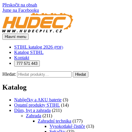
Přeskočit na obsah
Jsme na Facebooku
Hlavní menu
STIHL katalog 2026
(PDF)
Katalog STIHL
Kontakt
777 571 443
Hledat:
Hledat
Katalog
Nabíječky a AKU baterie
(3)
Ostatní produkty STIHL
(14)
Dům, byt a zahrada
(211)
Zahrada
(211)
Zahradní technika
(177)
Vysokotlaké čističe
(13)
Sekačky
(33)