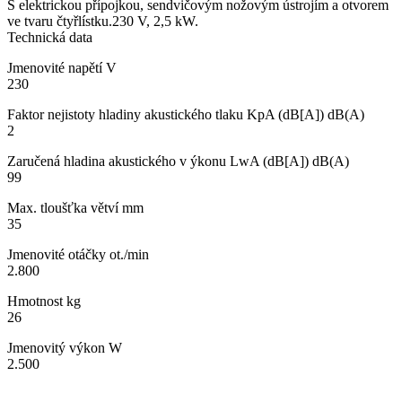
S elektrickou přípojkou, sendvičovým nožovým ústrojím a otvorem
ve tvaru čtyřlístku.230 V, 2,5 kW.
Technická data
Jmenovité napětí V
230
Faktor nejistoty hladiny akustického tlaku KpA (dB[A]) dB(A)
2
Zaručená hladina akustického v ýkonu LwA (dB[A]) dB(A)
99
Max. tloušťka větví mm
35
Jmenovité otáčky ot./min
2.800
Hmotnost kg
26
Jmenovitý výkon W
2.500