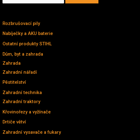
l
KATALOG
e
d
Rozbrušovací pily
(7)
a
Nabíječky a AKU baterie
(3)
t
Ostatní produkty STIHL
(14)
:
Dům, byt a zahrada
(211)
Zahrada
(211)
Zahradní nářadí
(25)
Pěstitelství
(9)
Zahradní technika
(177)
Zahradní traktory
(4)
Křovinořezy a vyžínače
(32)
Drtiče větví
(9)
Zahradní vysavače a fukary
(20)