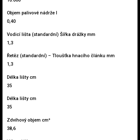
Objem palivové nádrže l
0,40
Vodicí lišta (standardní) Šířka drážky mm
1,3
Řetěz (standardní) – Tloušťka hnacího článku mm
1,3
Délka lišty cm
35
Délka lišty cm
35
Zdvihový objem cm³
38,6