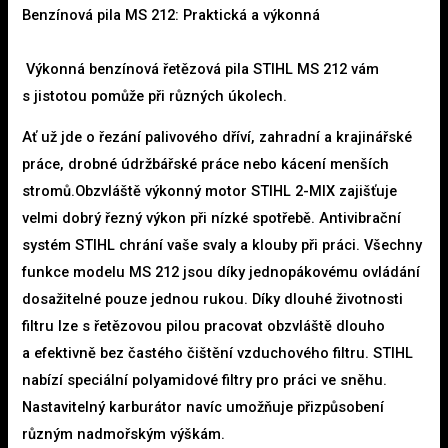
Benzínová pila MS 212: Praktická a výkonná
Výkonná benzínová řetězová pila STIHL MS 212 vám
s jistotou pomůže při různých úkolech.
Ať už jde o řezání palivového dříví, zahradní a krajinářské
práce, drobné údržbářské práce nebo kácení menších
stromů.Obzvláště výkonný motor STIHL 2-MIX zajišťuje
velmi dobrý řezný výkon při nízké spotřebě. Antivibrační
systém STIHL chrání vaše svaly a klouby při práci. Všechny
funkce modelu MS 212 jsou díky jednopákovému ovládání
dosažitelné pouze jednou rukou. Díky dlouhé životnosti
filtru lze s řetězovou pilou pracovat obzvláště dlouho
a efektivně bez častého čištění vzduchového filtru. STIHL
nabízí speciální polyamidové filtry pro práci ve sněhu.
Nastavitelný karburátor navíc umožňuje přizpůsobení
různým nadmořským výškám.