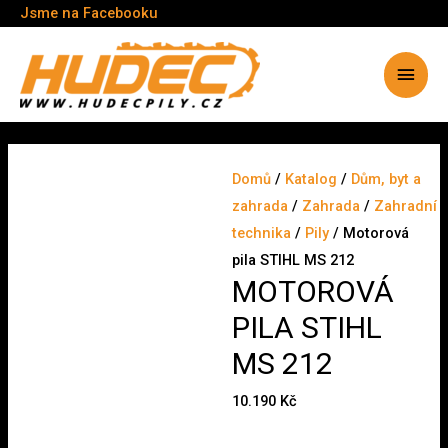
Jsme na Facebooku
Hlavn
menu
Domů
/
Katalog
/
Dům, byt a
zahrada
/
Zahrada
/
Zahradní
technika
/
Pily
/ Motorová
pila STIHL MS 212
MOTOROVÁ
PILA STIHL
MS 212
10.190
Kč