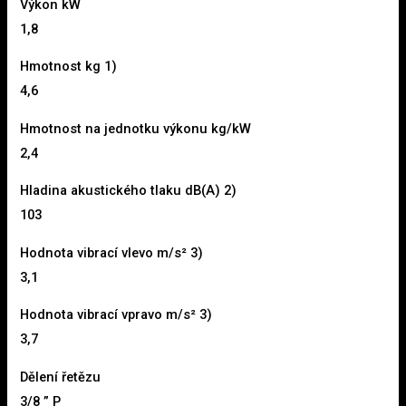
Výkon kW
1,8
Hmotnost kg 1)
4,6
Hmotnost na jednotku výkonu kg/kW
2,4
Hladina akustického tlaku dB(A) 2)
103
Hodnota vibrací vlevo m/s² 3)
3,1
Hodnota vibrací vpravo m/s² 3)
3,7
Dělení řetězu
3/8 ” P