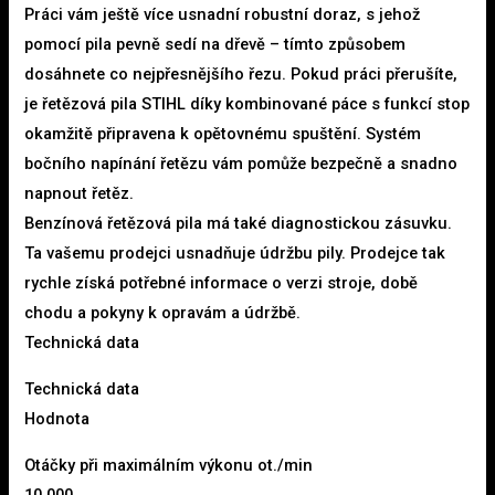
Práci vám ještě více usnadní robustní doraz, s jehož
pomocí pila pevně sedí na dřevě – tímto způsobem
dosáhnete co nejpřesnějšího řezu. Pokud práci přerušíte,
je řetězová pila STIHL díky kombinované páce s funkcí stop
okamžitě připravena k opětovnému spuštění. Systém
bočního napínání řetězu vám pomůže bezpečně a snadno
napnout řetěz.
Benzínová řetězová pila má také diagnostickou zásuvku.
Ta vašemu prodejci usnadňuje údržbu pily. Prodejce tak
rychle získá potřebné informace o verzi stroje, době
chodu a pokyny k opravám a údržbě.
Technická data
Technická data
Hodnota
Otáčky při maximálním výkonu ot./min
10.000