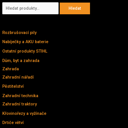
H
Hledat
l
KATALOG
e
d
Rozbrušovací pily
(7)
a
Nabíječky a AKU baterie
(3)
t
Ostatní produkty STIHL
(14)
:
Dům, byt a zahrada
(211)
Zahrada
(211)
Zahradní nářadí
(25)
Pěstitelství
(9)
Zahradní technika
(177)
Zahradní traktory
(4)
Křovinořezy a vyžínače
(32)
Drtiče větví
(9)