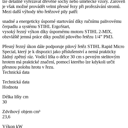
lze detailně vyřezávat dřevěné sochy nebo umělecké vzory. Zároveň
je však možné provádět velmi přesné řezy při prořezávání stromů.
Mezi další výhody této řetězové pily patří:
snadné a energeticky úsporné startování díky ručnímu palivovému
čerpadlu a systému STIHL ErgoStart,
vysoký řezný výkon díky úspornému motoru STIHL 2-MIX,
obzvláště jemná práce díky použití pilového řetězu 1/4” PM3.
Přesný řezný úkon dále podporuje pilový řetěz STIHL Rapid Micro
Special, který je k dispozici jako příslušenství a nemá prakticky
žádný zpětný ráz. Vodící lišta o délce 30 cm s pevným stelitovým
hrotem má praktické značení, pomocí kterého lze kdykoli určit
přesnou polohu hrotu v řezu.
Technická data
Technická data
Hodnota
Délka lišty cm
30
Zdvihový objem cm³
23,6
Výkon kW