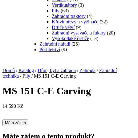
Vertikutátory
(3)
Pily
(63)
Zahradní traktory
(4)
Křovinořezy a vyžínače
(32)
Drtiče větví
(9)
Zahradní vysavače a fukary
(20)
Vysokotlaké čističe
(13)
Zahradní nářadí
(25)
Pěstitelství
(9)
Domů
/
Katalog
/
Dům, byt a zahrada
/
Zahrada
/
Zahradní
technika
/
Pily
/ MS 151 C-E Carving
MS 151 C-E Carving
14.590
Kč
Mám zájem
Máte zájem o tento produkt?