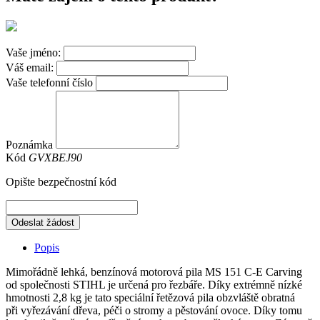
Vaše jméno:
Váš email:
Vaše telefonní číslo
Poznámka
Kód
GVXBEJ90
Opište bezpečnostní kód
Odeslat žádost
Popis
Mimořádně lehká, benzínová motorová pila MS 151 C-E Carving
od společnosti STIHL je určená pro řezbáře. Díky extrémně nízké
hmotnosti 2,8 kg je tato speciální řetězová pila obzvláště obratná
při vyřezávání dřeva, péči o stromy a pěstování ovoce. Díky tomu