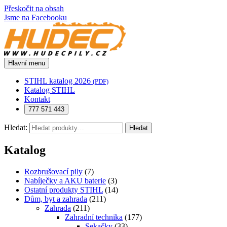
Přeskočit na obsah
Jsme na Facebooku
Hlavní menu
STIHL katalog 2026
(PDF)
Katalog STIHL
Kontakt
777 571 443
Hledat:
Hledat
Katalog
Rozbrušovací pily
(7)
Nabíječky a AKU baterie
(3)
Ostatní produkty STIHL
(14)
Dům, byt a zahrada
(211)
Zahrada
(211)
Zahradní technika
(177)
Sekačky
(33)