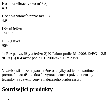
Hodnota vibrací vlevo m/s² 3)
4,9
Hodnota vibrací vpravo m/s² 3)
4,9
Dělení řetězu
1/4 ” P
CO2 g/kWh
969
1) Bez paliva, lišty a řetězu 2) K-Faktor podle RL 2006/42/EG = 2,5
dB(A) 3) K-Faktor podle RL 2006/42/EG = 2 m/s²
V závislosti na zemi jsou možné odchylky od tohoto sortimentu
produktů a od těchto údajů. Vyhrazujeme si právo na změny
techniky, vybavení, ceny a nabízeného příslušenství.
Související produkty