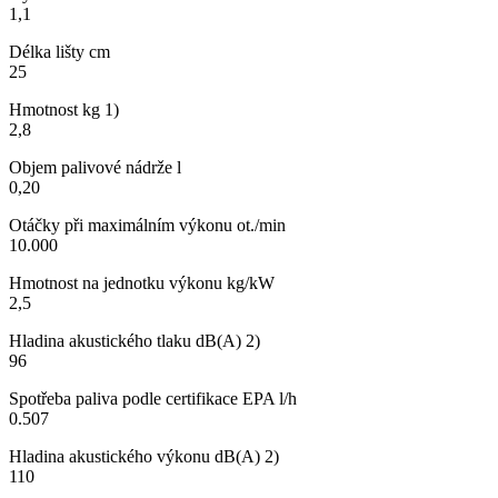
1,1
Délka lišty cm
25
Hmotnost kg 1)
2,8
Objem palivové nádrže l
0,20
Otáčky při maximálním výkonu ot./min
10.000
Hmotnost na jednotku výkonu kg/kW
2,5
Hladina akustického tlaku dB(A) 2)
96
Spotřeba paliva podle certifikace EPA l/h
0.507
Hladina akustického výkonu dB(A) 2)
110