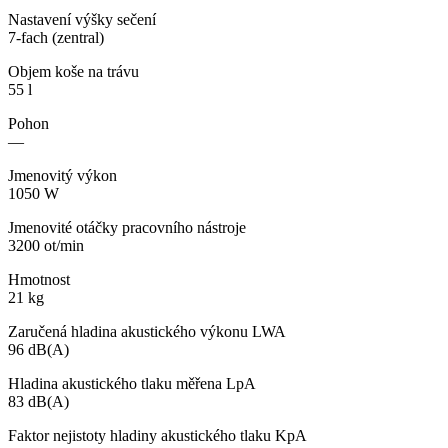
Nastavení výšky sečení
7-fach (zentral)
Objem koše na trávu
55 l
Pohon
—
Jmenovitý výkon
1050 W
Jmenovité otáčky pracovního nástroje
3200 ot/min
Hmotnost
21 kg
Zaručená hladina akustického výkonu LWA
96 dB(A)
Hladina akustického tlaku měřena LpA
83 dB(A)
Faktor nejistoty hladiny akustického tlaku KpA