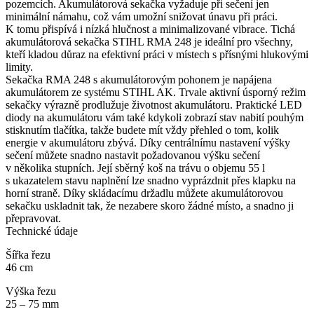
pozemcích. Akumulátorová sekačka vyžaduje při sečení jen
minimální námahu, což vám umožní snižovat únavu při práci.
K tomu přispívá i nízká hlučnost a minimalizované vibrace. Tichá
akumulátorová sekačka STIHL RMA 248 je ideální pro všechny,
kteří kladou důraz na efektivní práci v místech s přísnými hlukovými
limity.
Sekačka RMA 248 s akumulátorovým pohonem je napájena
akumulátorem ze systému STIHL AK. Trvale aktivní úsporný režim
sekačky výrazně prodlužuje životnost akumulátoru. Praktické LED
diody na akumulátoru vám také kdykoli zobrazí stav nabití pouhým
stisknutím tlačítka, takže budete mít vždy přehled o tom, kolik
energie v akumulátoru zbývá. Díky centrálnímu nastavení výšky
sečení můžete snadno nastavit požadovanou výšku sečení
v několika stupních. Její sběrný koš na trávu o objemu 55 l
s ukazatelem stavu naplnění lze snadno vyprázdnit přes klapku na
horní straně. Díky skládacímu držadlu můžete akumulátorovou
sekačku uskladnit tak, že nezabere skoro žádné místo, a snadno ji
přepravovat.
Technické údaje
Šířka řezu
46 cm
Výška řezu
25 – 75 mm