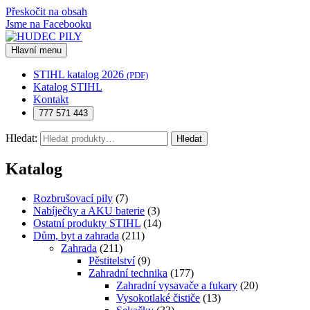
Přeskočit na obsah
Jsme na Facebooku
Hlavní menu
STIHL katalog 2026
(PDF)
Katalog STIHL
Kontakt
777 571 443
Hledat:
Hledat
Katalog
Rozbrušovací pily
(7)
Nabíječky a AKU baterie
(3)
Ostatní produkty STIHL
(14)
Dům, byt a zahrada
(211)
Zahrada
(211)
Pěstitelství
(9)
Zahradní technika
(177)
Zahradní vysavače a fukary
(20)
Vysokotlaké čističe
(13)