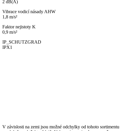
2 dB(A)
Vibrace vodicí násady AHW
1,8 m/s²
Faktor nejistoty K
0,9 m/s²
IP_SCHUTZGRAD
IPX1
V závislosti na zemi jsou možné odchylky od tohoto sortimentu