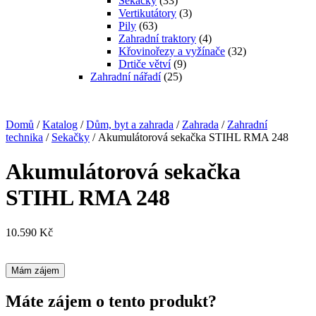
Sekačky
(33)
Vertikutátory
(3)
Pily
(63)
Zahradní traktory
(4)
Křovinořezy a vyžínače
(32)
Drtiče větví
(9)
Zahradní nářadí
(25)
Domů
/
Katalog
/
Dům, byt a zahrada
/
Zahrada
/
Zahradní
technika
/
Sekačky
/ Akumulátorová sekačka STIHL RMA 248
Akumulátorová sekačka
STIHL RMA 248
10.590
Kč
Mám zájem
Máte zájem o tento produkt?