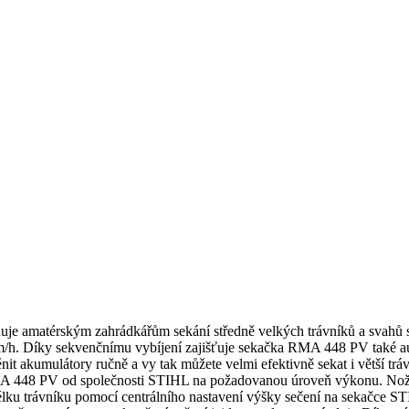
 amatérským zahrádkářům sekání středně velkých trávníků a svahů s
5 km/h. Díky sekvenčnímu vybíjení zajišťuje sekačka RMA 448 PV také
it akumulátory ručně a vy tak můžete velmi efektivně sekat i větší trá
 448 PV od společnosti STIHL na požadovanou úroveň výkonu. Nože s
 délku trávníku pomocí centrálního nastavení výšky sečení na sekačc