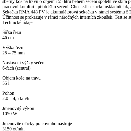
sběrný koš na trávu o objemu 55 litrů během sečení spolehlivě sbírá
pracovní komfort i při delším sečení. Chcete-li sekačku uskladnit tak,
Sekačka RMA 448 PV je akumulátorová sekačka v rámci systému STIHL 
Účinnost se prokazuje v rámci náročných interních zkoušek. Test se 
Technické údaje
Šířka řezu
46 cm
Výška řezu
25 – 75 mm
Nastavení výšky sečení
6-fach (zentral)
Objem koše na trávu
55 l
Pohon
2,0 – 4,5 km/h
Jmenovitý výkon
1050 W
Jmenovité otáčky pracovního nástroje
3150 ot/min