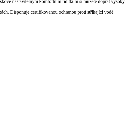
výškově nastavitelným komfortním řídítkům si můžete dopřát vysoký
h. Disponuje certifikovanou ochranou proti stříkající vodě.