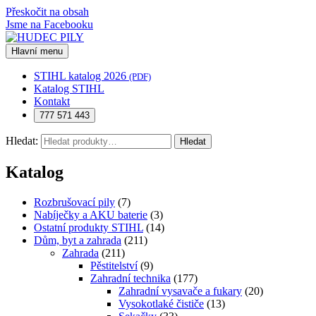
Přeskočit na obsah
Jsme na Facebooku
Hlavní menu
STIHL katalog 2026
(PDF)
Katalog STIHL
Kontakt
777 571 443
Hledat:
Hledat
Katalog
Rozbrušovací pily
(7)
Nabíječky a AKU baterie
(3)
Ostatní produkty STIHL
(14)
Dům, byt a zahrada
(211)
Zahrada
(211)
Pěstitelství
(9)
Zahradní technika
(177)
Zahradní vysavače a fukary
(20)
Vysokotlaké čističe
(13)