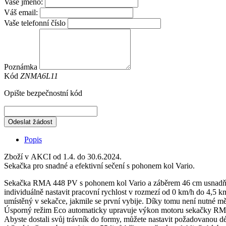
Vaše jméno:
Váš email:
Vaše telefonní číslo
Poznámka
Kód
ZNMA6L11
Opište bezpečnostní kód
Odeslat žádost
Popis
Zboží v AKCI od 1.4. do 30.6.2024.
Sekačka pro snadné a efektivní sečení s pohonem kol Vario.
Sekačka RMA 448 PV s pohonem kol Vario a záběrem 46 cm usnadňuje
individuálně nastavit pracovní rychlost v rozmezí od 0 km/h do 4,
umístěný v sekačce, jakmile se první vybije. Díky tomu není nutné měn
Úsporný režim Eco automaticky upravuje výkon motoru sekačky RMA
Abyste dostali svůj trávník do formy, můžete nastavit požadovanou