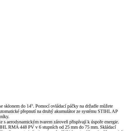
e sklonem do 14°. Pomocí ovládací páčky na držadle můžete
 automatické přepnutí na druhý akumulátor ze systému STIHL AP
vníky.
 aerodynamickým tvarem zároveň přispívají k úspoře energie.
e STIHL RMA 448 PV v 6 stupních od 25 mm do 75 mm. Skládací