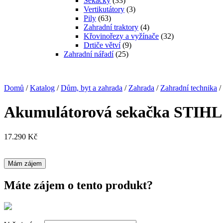
Sekačky
(33)
Vertikutátory
(3)
Pily
(63)
Zahradní traktory
(4)
Křovinořezy a vyžínače
(32)
Drtiče větví
(9)
Zahradní nářadí
(25)
Domů
/
Katalog
/
Dům, byt a zahrada
/
Zahrada
/
Zahradní technika
/
Akumulátorová sekačka STIH
17.290
Kč
Mám zájem
Máte zájem o tento produkt?