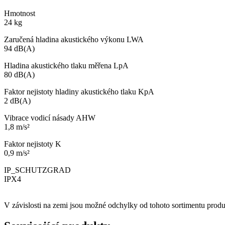
Hmotnost
24 kg
Zaručená hladina akustického výkonu LWA
94 dB(A)
Hladina akustického tlaku měřena LpA
80 dB(A)
Faktor nejistoty hladiny akustického tlaku KpA
2 dB(A)
Vibrace vodicí násady AHW
1,8 m/s²
Faktor nejistoty K
0,9 m/s²
IP_SCHUTZGRAD
IPX4
V závislosti na zemi jsou možné odchylky od tohoto sortimentu produ