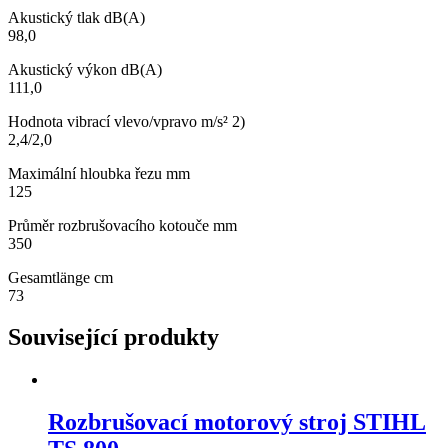
Akustický tlak dB(A)
98,0
Akustický výkon dB(A)
111,0
Hodnota vibrací vlevo/vpravo m/s² 2)
2,4/2,0
Maximální hloubka řezu mm
125
Průměr rozbrušovacího kotouče mm
350
Gesamtlänge cm
73
Související produkty
Rozbrušovací motorový stroj STIHL