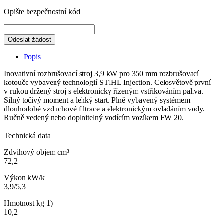
Opište bezpečnostní kód
Odeslat žádost
Popis
Inovativní rozbrušovací stroj 3,9 kW pro 350 mm rozbrušovací
kotouče vybavený technologií STIHL Injection. Celosvětově první
v rukou držený stroj s elektronicky řízeným vstřikováním paliva.
Silný točivý moment a lehký start. Plně vybavený systémem
dlouhodobé vzduchové filtrace a elektronickým ovládáním vody.
Ručně vedený nebo doplnitelný vodícím vozíkem FW 20.
Technická data
Zdvihový objem cm³
72,2
Výkon kW/k
3,9/5,3
Hmotnost kg 1)
10,2