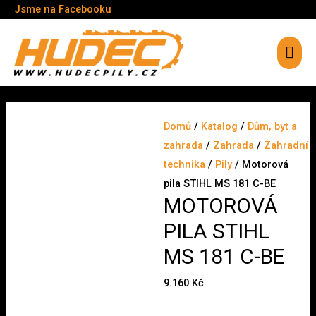
Jsme na Facebooku
Hlav
men
Domů
/
Katalog
/
Dům, byt a
zahrada
/
Zahrada
/
Zahradní
technika
/
Pily
/ Motorová
pila STIHL MS 181 C-BE
MOTOROVÁ
PILA STIHL
MS 181 C-BE
9.160
Kč