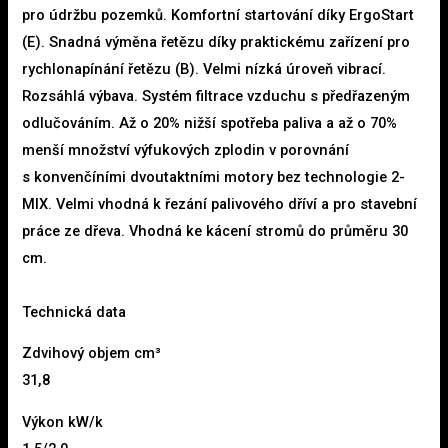
pro údržbu pozemků. Komfortní startování díky ErgoStart
(E). Snadná výměna řetězu díky praktickému zařízení pro
rychlonapínání řetězu (B). Velmi nízká úroveň vibrací.
Rozsáhlá výbava. Systém filtrace vzduchu s předřazeným
odlučováním. Až o 20% nižší spotřeba paliva a až o 70%
menší množství výfukových zplodin v porovnání
s konvenčíními dvoutaktními motory bez technologie 2-
MIX. Velmi vhodná k řezání palivového dříví a pro stavební
práce ze dřeva. Vhodná ke kácení stromů do průměru 30
cm.
Technická data
Zdvihový objem cm³
31,8
Výkon kW/k