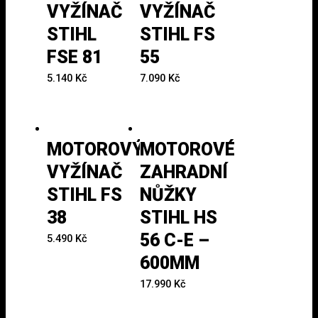
VYŽÍNAČ
VYŽÍNAČ
STIHL
STIHL FS
FSE 81
55
5.140
Kč
7.090
Kč
MOTOROVÝ
MOTOROVÉ
VYŽÍNAČ
ZAHRADNÍ
STIHL FS
NŮŽKY
38
STIHL HS
56 C-E –
5.490
Kč
600MM
17.990
Kč