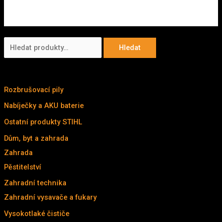
H
Hledat
l
KATALOG
e
d
Rozbrušovací pily
(7)
a
Nabíječky a AKU baterie
(3)
t
Ostatní produkty STIHL
(14)
:
Dům, byt a zahrada
(211)
Zahrada
(211)
Pěstitelství
(9)
Zahradní technika
(177)
Zahradní vysavače a fukary
(20)
Vysokotlaké čističe
(13)