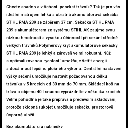
Chcete snadno a v tichosti posekat trávník? Tak je pro vás
ideálním strojem lehká a obratná akumulátorová sekačka
STIHL RMA 239 se záběrem 37 cm. Sekačka STIHL RMA
239 s akumulátorem ze systému STIHL AK zaujme svou
nízkou hmotností a vysokou účinností při sekání středně
velkých trávníků.Polymerový kryt akumulátorové sekačky
STIHL RMA 239 je lehký a zároveň velmi robustní. Nůž
s optimalizovanou rychlostí umožňuje šetřit energii
a dosáhnout lepšího plošného výkonu. Centrální nastavení
výšky sečení umožňuje nastavit požadovanou délku
trávníku v 5 krocích od 30 mm do 70 mm. Skládací koš na
trávu o objemu 40 l snadno vyprázdníte v několika krocích.
Velmi pohodlná je také přeprava a především skladování,
protože sklopná rukojeť umožňuje sekačku prostorově
úsporně uložit.
Bez akumulátoru a nabíječky