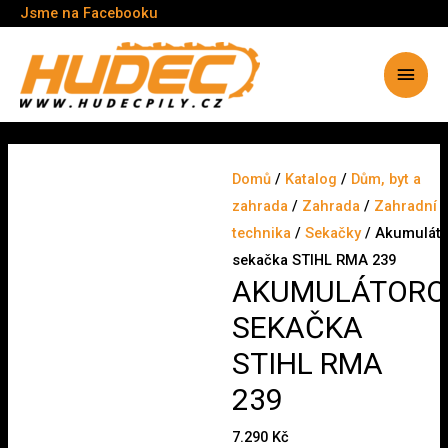
Jsme na Facebooku
Hlavn
menu
Domů
/
Katalog
/
Dům, byt a
zahrada
/
Zahrada
/
Zahradní
technika
/
Sekačky
/ Akumulát
sekačka STIHL RMA 239
AKUMULÁTORO
SEKAČKA
STIHL RMA
239
7.290
Kč