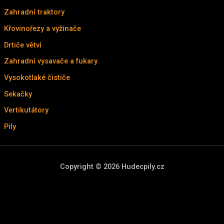
Zahradní traktory
(4)
Křovinořezy a vyžínače
(32)
Drtiče větví
(9)
Zahradní vysavače a fukary
(20)
Vysokotlaké čističe
(13)
Sekačky
(33)
Vertikutátory
(3)
Pily
(63)
Copyright © 2026 Hudecpily.cz
Scroll
to
Top