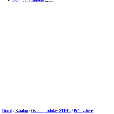
Dům, byt a zahrada
(211)
Domů
/
Katalog
/
Ostatní produkty STIHL
/
Průmyslové