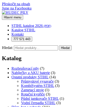
Přeskočit na obsah
Jsme na Facebooku
Hlavní menu
STIHL katalog 2026
(PDF)
Katalog STIHL
Kontakt
777 571 443
Hledat:
Hledat
Katalog
Rozbrušovací pily
(7)
Nabíječky a AKU baterie
(3)
Ostatní produkty STIHL
(14)
Průmyslové vysavače
(3)
KombiSystém STIHL
(3)
Zametací stroje
(1)
Rotační kypřiče
(3)
Půdní jamkovače STIHL
(1)
Vodní čerpadla STIHL
(3)