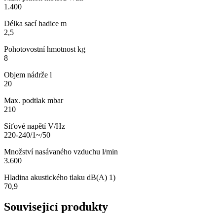
1.400
Délka sací hadice m
2,5
Pohotovostní hmotnost kg
8
Objem nádrže l
20
Max. podtlak mbar
210
Síťové napětí V/Hz
220-240/1~/50
Množství nasávaného vzduchu l/min
3.600
Hladina akustického tlaku dB(A) 1)
70,9
Související produkty