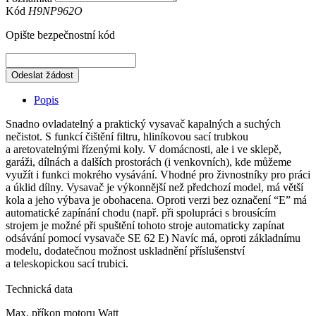
Kód
H9NP962O
Opište bezpečnostní kód
Odeslat žádost
Popis
Snadno ovladatelný a praktický vysavač kapalných a suchých
nečistot. S funkcí čištění filtru, hliníkovou sací trubkou
a aretovatelnými řízenými koly. V domácnosti, ale i ve sklepě,
garáži, dílnách a dalších prostorách (i venkovních), kde můžeme
využít i funkci mokrého vysávání. Vhodné pro živnostníky pro práci
a úklid dílny. Vysavač je výkonnější než předchozí model, má větší
kola a jeho výbava je obohacena. Oproti verzi bez označení “E” má
automatické zapínání chodu (např. při spolupráci s brousícím
strojem je možné při spuštění tohoto stroje automaticky zapínat
odsávání pomocí vysavače SE 62 E) Navíc má, oproti základnímu
modelu, dodatečnou možnost uskladnění příslušenství
a teleskopickou sací trubici.
Technická data
Max. příkon motoru Watt