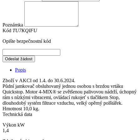
Poznámka
Kód
TU7KQIFU
Opište bezpečnostní kód
Odeslat žádost
Popis
Zboží v AKCI od 1.4. do 30.6.2024.
Půdní jamkovač obsluhovaný jednou osobou s brzdou vrtáku
Quickstop. Motor 4-MIX® se zvětšenou palivovou nádrží, úchopný
rám s nízkými vibracemi, ovládací rukojeť s tlačítkem Stop,
dlouhodobý systém filtrace vzduchu, velký opěrný polštářek.
Hmotnost 10,0 kg.
Technická data
Výkon kW
1,4