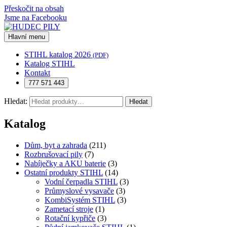
Přeskočit na obsah
Jsme na Facebooku
Hlavní menu
STIHL katalog 2026
(PDF)
Katalog STIHL
Kontakt
777 571 443
Hledat:
Hledat
Katalog
Dům, byt a zahrada
(211)
Rozbrušovací pily
(7)
Nabíječky a AKU baterie
(3)
Ostatní produkty STIHL
(14)
Vodní čerpadla STIHL
(3)
Průmyslové vysavače
(3)
KombiSystém STIHL
(3)
Zametací stroje
(1)
Rotační kypřiče
(3)