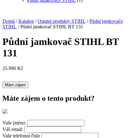
Půdní jamkovače STIHL
(1)
Domů
/
Katalog
/
Ostatní produkty STIHL
/
Půdní jamkovače
STIHL
/ Půdní jamkovač STIHL BT 131
Půdní jamkovač STIHL BT
131
25.990
Kč
Mám zájem
Máte zájem o tento produkt?
Vaše jméno:
Váš email:
Vaše telefonní číslo