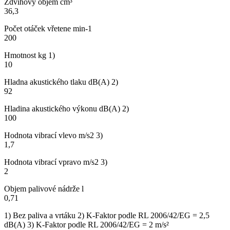
Zdvihový objem cm³
36,3
Počet otáček vřetene min-1
200
Hmotnost kg 1)
10
Hladna akustického tlaku dB(A) 2)
92
Hladina akustického výkonu dB(A) 2)
100
Hodnota vibrací vlevo m/s2 3)
1,7
Hodnota vibrací vpravo m/s2 3)
2
Objem palivové nádrže l
0,71
1) Bez paliva a vrtáku 2) K-Faktor podle RL 2006/42/EG = 2,5
dB(A) 3) K-Faktor podle RL 2006/42/EG = 2 m/s²